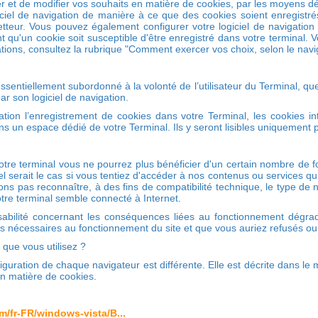
 et de modifier vos souhaits en matière de cookies, par les moyens déc
ciel de navigation de manière à ce que des cookies soient enregistrés 
etteur. Vous pouvez également configurer votre logiciel de navigatio
 qu'un cookie soit susceptible d'être enregistré dans votre terminal
mations, consultez la rubrique "Comment exercer vos choix, selon le navi
ssentiellement subordonné à la volonté de l’utilisateur du Terminal, que
par son logiciel de navigation.
gation l’enregistrement de cookies dans votre Terminal, les cookies 
 un espace dédié de votre Terminal. Ils y seront lisibles uniquement p
otre terminal vous ne pourrez plus bénéficier d'un certain nombre de 
 serait le cas si vous tentiez d'accéder à nos contenus ou services qui
ons pas reconnaître, à des fins de compatibilité technique, le type de n
otre terminal semble connecté à Internet.
abilité concernant les conséquences liées au fonctionnement dégradé 
es nécessaires au fonctionnement du site et que vous auriez refusés o
que vous utilisez ?
figuration de chaque navigateur est différente. Elle est décrite dans le
en matière de cookies.
m/fr-FR/windows-vista/B...