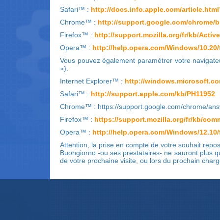
Safari™ :
http://docs.info.apple.com/article.html
Chrome™ :
http://support.google.com/chrome/bi
Firefox™ :
http://support.mozilla.org/fr/kb/Acti
Opera™ :
http://help.opera.com/Windows/10.20/f
Vous pouvez également paramétrer votre navigateur
»).
Internet Explorer™ :
http://windows.microsoft.com/
Safari™ :
http://support.apple.com/kb/PH11952
Chrome™ : https://support.google.com/chrome/an
Firefox™ :
https://support.mozilla.org/fr/kb/comm
Opera™ :
http://help.opera.com/Windows/12.10/f
Attention, la prise en compte de votre souhait repo
Buongiorno -ou ses prestataires- ne sauront plus q
de votre prochaine visite, ou lors du prochain cha