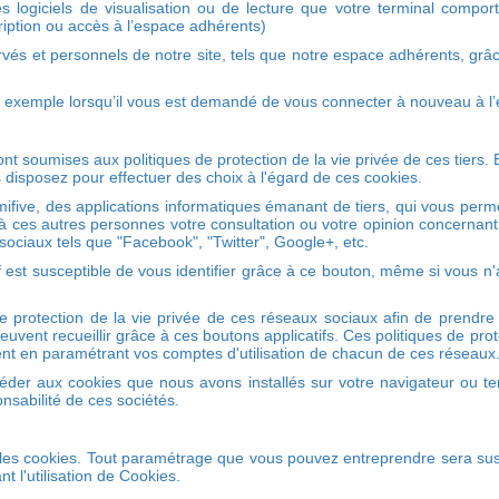
 les logiciels de visualisation ou de lecture que votre terminal comp
cription ou accès à l’espace adhérents)
vés et personnels de notre site, tels que notre espace adhérents, grâ
 exemple lorsqu’il vous est demandé de vous connecter à nouveau à l’
 sont soumises aux politiques de protection de la vie privée de ces tier
isposez pour effectuer des choix à l'égard de ces cookies.
ifive, des applications informatiques émanant de tiers, qui vous per
 à ces autres personnes votre consultation ou votre opinion concernant
sociaux tels que "Facebook", "Twitter", Google+, etc.
f est susceptible de vous identifier grâce à ce bouton, même si vous n'
de protection de la vie privée de ces réseaux sociaux afin de prendre 
 peuvent recueillir grâce à ces boutons applicatifs. Ces politiques de 
t en paramétrant vos comptes d'utilisation de chacun de ces réseaux
éder aux cookies que nous avons installés sur votre navigateur ou te
onsabilité de ces sociétés.
r les cookies. Tout paramétrage que vous pouvez entreprendre sera susc
t l'utilisation de Cookies.