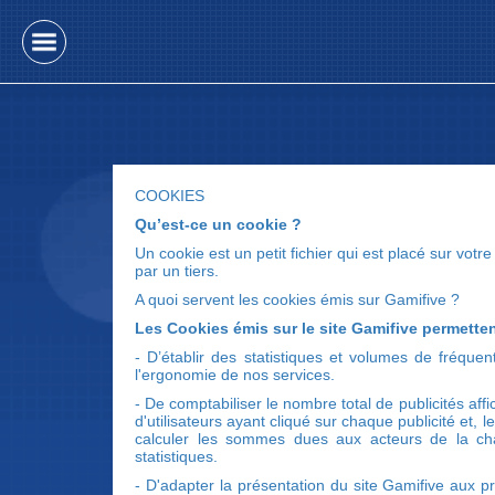
COOKIES
Qu’est-ce un cookie ?
Un cookie est un petit fichier qui est placé sur vot
par un tiers.
A quoi servent les cookies émis sur Gamifive ?
Les Cookies émis sur le site Gamifive permette
- D’établir des statistiques et volumes de fréquent
l'ergonomie de nos services.
- De comptabiliser le nombre total de publicités affi
d'utilisateurs ayant cliqué sur chaque publicité et, 
calculer les sommes dues aux acteurs de la chaîn
statistiques.
- D'adapter la présentation du site Gamifive aux pré