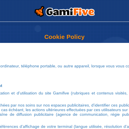
prova
Cookie Policy
re ordinateur, téléphone portable, ou autre appareil, lorsque vous vous c
nt
ation et d'utilisation du site Gamifive (rubriques et contenus visités,
chées par nos soins sur nos espaces publicitaires, d'identifier ces publ
le cas échéant, les actions ultérieures effectuées par ces utilisateurs s
e de diffusion publicitaire (agence de communication, régie publicit
férences d'affichage de votre terminal (langue utilisée, résolution d'aff