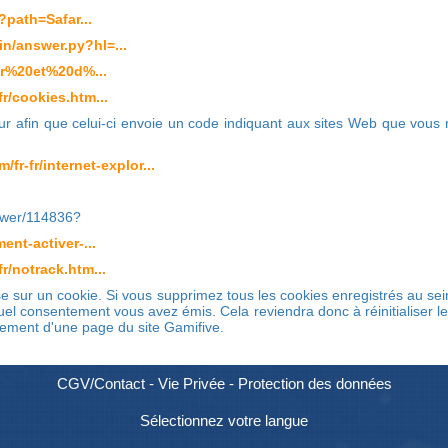
?path=Safar...
n/answer.py?hl=...
ver%20et%20d%...
r/cookies.htm...
 afin que celui-ci envoie un code indiquant aux sites Web que vous n
fr-fr/internet-explor...
swer/114836?
ent-activer-...
r/notrack.htm...
se sur un cookie. Si vous supprimez tous les cookies enregistrés au se
uel consentement vous avez émis. Cela reviendra donc à réinitialiser 
rgement d'une page du site Gamifive.
CGV/Contact
-
Vie Privée
-
Protection des données
Sélectionnez votre langue