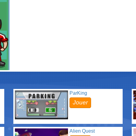
ParKing
Jouer
Alien Quest