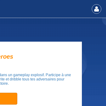
eroes
dans un gameplay explosif. Participe à une
ite et dribble tous tes adversaires pour
toire.
ε