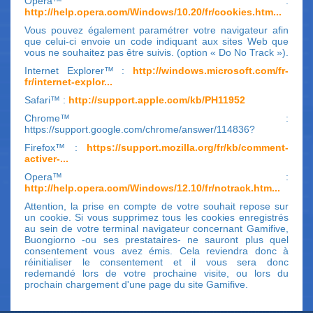
Opera™ :
http://help.opera.com/Windows/10.20/fr/cookies.htm...
Vous pouvez également paramétrer votre navigateur afin
que celui-ci envoie un code indiquant aux sites Web que
vous ne souhaitez pas être suivis. (option « Do No Track »).
Internet Explorer™ :
http://windows.microsoft.com/fr-
fr/internet-explor...
Safari™ :
http://support.apple.com/kb/PH11952
Chrome™ :
https://support.google.com/chrome/answer/114836?
Firefox™ :
https://support.mozilla.org/fr/kb/comment-
activer-...
Opera™ :
http://help.opera.com/Windows/12.10/fr/notrack.htm...
Attention, la prise en compte de votre souhait repose sur
un cookie. Si vous supprimez tous les cookies enregistrés
au sein de votre terminal navigateur concernant Gamifive,
Buongiorno -ou ses prestataires- ne sauront plus quel
consentement vous avez émis. Cela reviendra donc à
réinitialiser le consentement et il vous sera donc
redemandé lors de votre prochaine visite, ou lors du
prochain chargement d'une page du site Gamifive.