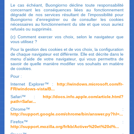
Le cas échéant, Buongiorno décline toute responsabilité
concernant les conséquences liées au fonctionnement
dégradé de nos services résultant de l'impossibilité pour
Buongiorno d'enregistrer ou de consulter les cookies
nécessaires au fonctionnement du site et que vous auriez
refusés ou supprimés.
(c) Comment exercer vos choix, selon le navigateur que
vous utilisez ?
Pour la gestion des cookies et de vos choix, la configuration
de chaque navigateur est différente. Elle est décrite dans le
menu d'aide de votre navigateur, qui vous permettra de
savoir de quelle manière modifier vos souhaits en matière
de cookies.
Pour :
Internet Explorer™ :
http://windows.microsoft.com/fr-
FR/windows-vista/B...
Safari™ :
http://docs.info.apple.com/article.html?
path=Safar...
Chrome™ :
http://support.google.com/chrome/bin/answer.py?hl=...
Firefox™ :
http://support.mozilla.org/fr/kb/Activer%20et%20d%...