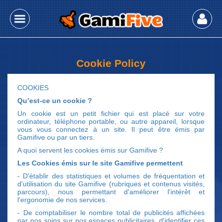
prova
Cookie Policy
COOKIES
Qu’est-ce un cookie ?
Un cookie est un petit fichier qui est placé sur votre
ordinateur, téléphone portable, ou autre appareil, lorsque
vous vous connectez à un site. Il peut être émis par
Gamifive ou par un tiers.
A quoi servent les cookies émis sur Gamifive ?
Les Cookies émis sur le site Gamifive permettent
- D’établir des statistiques et volumes de fréquentation et
d'utilisation du site Gamifive (rubriques et contenus visités,
parcours), nous permettant d'améliorer l'intérêt et
l'ergonomie de nos services.
- De comptabiliser le nombre total de publicités affichées
par nos soins sur nos espaces publicitaires, d'identifier ces