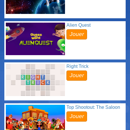
Alien Quest
Jouer
Right Trick
Jouer
Top Shootout: The Saloon
Jouer