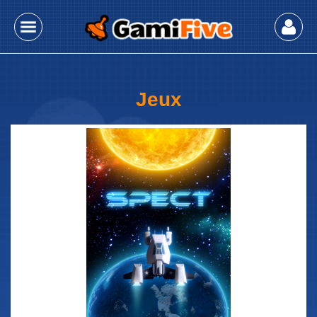
prova
Jeux