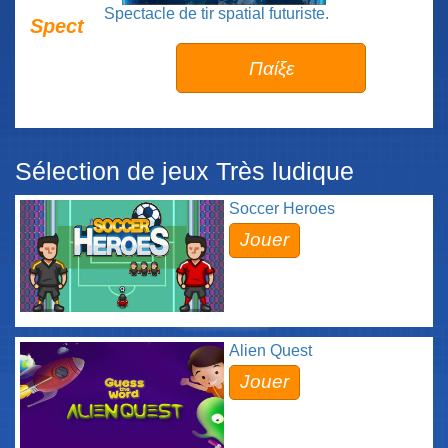
Spectacle de tir spatial futuriste.
Spect
Παίξε
Sélection de jeux Très ludique
Soccer Heroes
Jouer
Alien Quest
Jouer