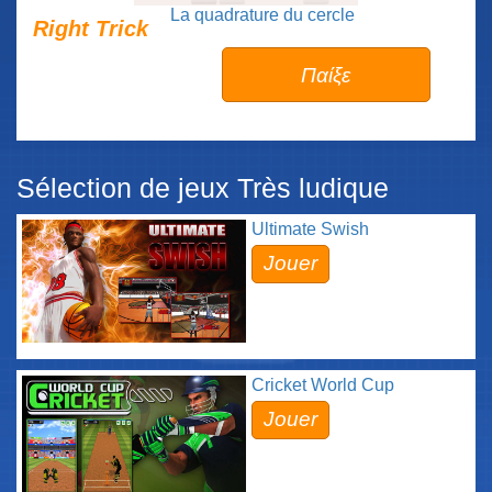
La quadrature du cercle
Right Trick
Παίξε
Sélection de jeux Très ludique
Ultimate Swish
Jouer
Cricket World Cup
Jouer