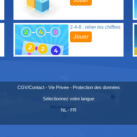
2-4-8 : relier les chiffres
Jouer
CGV/Contact
-
Vie Privée
-
Protection des données
Sélectionnez votre langue
NL
-
FR