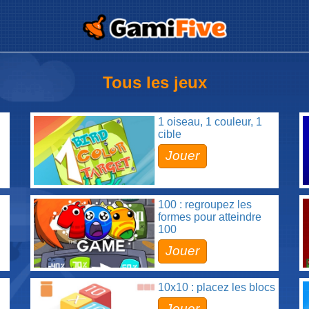
prova
Tous les jeux
1 oiseau, 1 couleur, 1
cible
Jouer
100 : regroupez les
formes pour atteindre
100
Jouer
10x10 : placez les blocs
Jouer